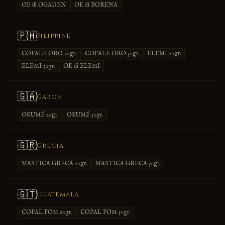
OE di OGADEN
OE di BORENA
🇵🇭
Filippine
COPALE ORO 20gr.
COPALE ORO 50gr.
ELEMI 20gr.
ELEMI 50gr.
OE di ELEMI
🇬🇦
Gabon
OKUMÉ 20gr.
OKUMÉ 50gr.
🇬🇷
Grecia
MASTICA GRECA 20gr.
MASTICA GRECA 50gr.
🇬🇹
Guatemala
COPAL POM 20gr.
COPAL POM 50gr.