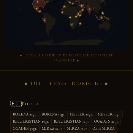
◆ Tocca un paese evidenziato per scoprire le
fragranze ◆
◆ TUTTI I PAESI D'ORIGINE ◆
🇪🇹
Etiopia
BORENA 20gr.
BORENA 50gr.
MESSER 20gr.
MESSER 50gr.
BETEKRISTIAN 20gr.
BETEKRISTIAN 50gr.
OGADEN 20gr.
OGADEN 50gr.
MIRRA 20gr.
MIRRA 50gr.
OE di MIRRA