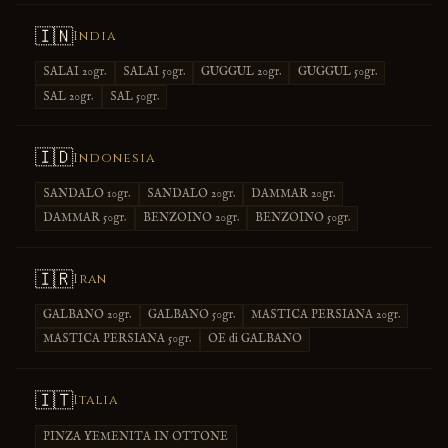
🇮🇳
India
SALAI 20gr.
SALAI 50gr.
GUGGUL 20gr.
GUGGUL 50gr.
SAL 20gr.
SAL 50gr.
🇮🇩
Indonesia
SANDALO 10gr.
SANDALO 20gr.
DAMMAR 20gr.
DAMMAR 50gr.
BENZOINO 20gr.
BENZOINO 50gr.
🇮🇷
Iran
GALBANO 20gr.
GALBANO 50gr.
MASTICA PERSIANA 20gr.
MASTICA PERSIANA 50gr.
OE di GALBANO
🇮🇹
Italia
PINZA YEMENITA IN OTTONE