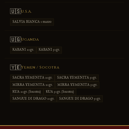
🇺🇸
U.S.A.
SALVIA BIANCA 1 mazzo
🇺🇬
Uganda
KABANI 20gr.
KABANI 50gr.
🇾🇪
Yemen / Socotra
SACRA YEMENITA 20gr.
SACRA YEMENITA 50gr.
MIRRA YEMENITA 20gr.
MIRRA YEMENITA 50gr.
KUA 20gr. (Socotra)
KUA 50gr. (Socotra)
SANGUE DI DRAGO 20gr.
SANGUE DI DRAGO 50gr.