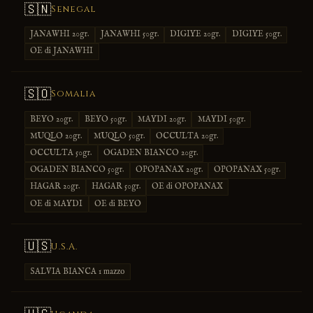
🇸🇳
Senegal
JANAWHI 20gr.
JANAWHI 50gr.
DIGIYE 20gr.
DIGIYE 50gr.
OE di JANAWHI
🇸🇴
Somalia
BEYO 20gr.
BEYO 50gr.
MAYDI 20gr.
MAYDI 50gr.
MUQLO 20gr.
MUQLO 50gr.
OCCULTA 20gr.
OCCULTA 50gr.
OGADEN BIANCO 20gr.
OGADEN BIANCO 50gr.
OPOPANAX 20gr.
OPOPANAX 50gr.
HAGAR 20gr.
HAGAR 50gr.
OE di OPOPANAX
OE di MAYDI
OE di BEYO
🇺🇸
U.S.A.
SALVIA BIANCA 1 mazzo