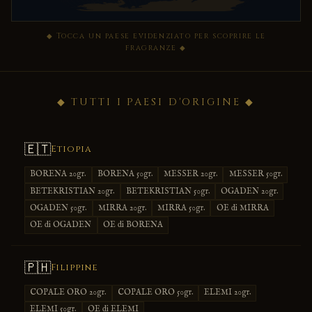
◆ Tocca un paese evidenziato per scoprire le
fragranze ◆
◆ TUTTI I PAESI D'ORIGINE ◆
🇪🇹
Etiopia
BORENA 20gr.
BORENA 50gr.
MESSER 20gr.
MESSER 50gr.
BETEKRISTIAN 20gr.
BETEKRISTIAN 50gr.
OGADEN 20gr.
OGADEN 50gr.
MIRRA 20gr.
MIRRA 50gr.
OE di MIRRA
OE di OGADEN
OE di BORENA
🇵🇭
Filippine
COPALE ORO 20gr.
COPALE ORO 50gr.
ELEMI 20gr.
ELEMI 50gr.
OE di ELEMI